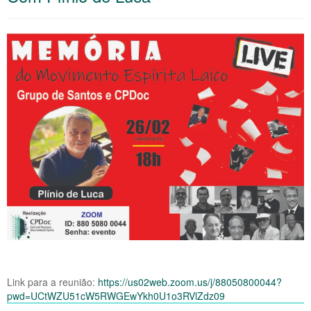
Link para a reunião:
https://us02web.zoom.us/j/88050800044?
pwd=UCtWZU51cW5RWGEwYkh0U1o3RVlZdz09