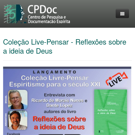
Home
Coleção Live-Pensar - Reflexôes sobre
O Grupo
Entrevistas
a ideia de Deus
Destaques
Reuniões
livros
Membros do CPDoc
Eventos
Acervo
Lives Realizadas
Coleção Livre-Pensar
Trabalhos
Personalidades em destaque
Imprensa
Contato
Fotos