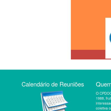
Calendário de Reuniões
Quem
O CPDOC 
1988, fru
interessa
coletiva 