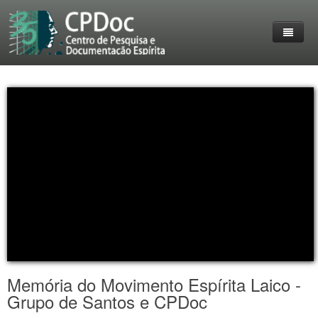
Home
O Grupo
Entrevistas
Destaques
Reuniões
livros
Membros do CPDoc
Eventos
Acervo
Lives Realizadas
Coleção Livre-Pensar
Trabalhos
Personalidades em destaque
Imprensa
Contato
Fotos
Memória do Movimento Espírita Laico -
Grupo de Santos e CPDoc